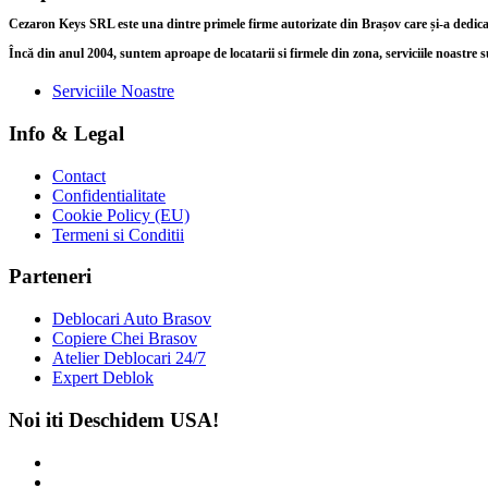
Cezaron Keys SRL este una dintre primele firme autorizate din Brașov care și-a dedicat î
Încă din anul 2004, suntem aproape de locatarii si firmele din zona, serviciile noastre s
Serviciile Noastre
Info & Legal
Contact
Confidentialitate
Cookie Policy (EU)
Termeni si Conditii
Parteneri
Deblocari Auto Brasov
Copiere Chei Brasov
Atelier Deblocari 24/7
Expert Deblok
Noi iti Deschidem USA!