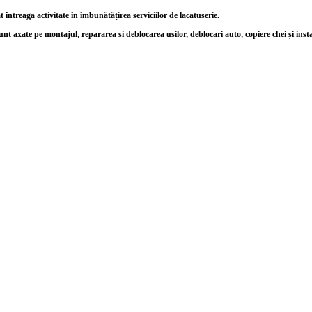
ntreaga activitate în îmbunătățirea serviciilor de lacatuserie.
unt axate pe montajul, repararea si deblocarea usilor, deblocari auto, copiere chei și inst