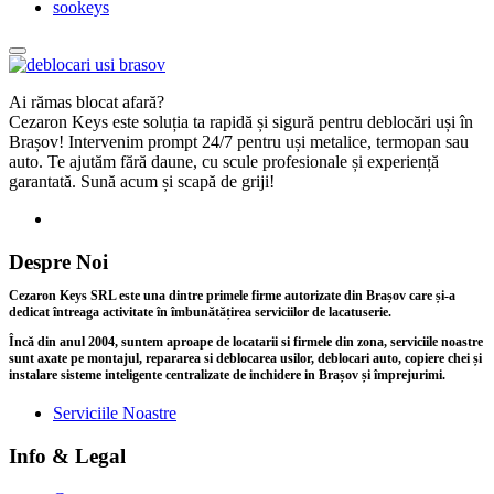
sookeys
Ai rămas blocat afară?
Cezaron Keys este soluția ta rapidă și sigură pentru deblocări uși în
Brașov! Intervenim prompt 24/7 pentru uși metalice, termopan sau
auto. Te ajutăm fără daune, cu scule profesionale și experiență
garantată. Sună acum și scapă de griji!
Despre Noi
Cezaron Keys SRL este una dintre primele firme autorizate din Brașov care și-a
dedicat întreaga activitate în îmbunătățirea serviciilor de lacatuserie.
Încă din anul 2004, suntem aproape de locatarii si firmele din zona, serviciile noastre
sunt axate pe montajul, repararea si deblocarea usilor, deblocari auto, copiere chei și
instalare sisteme inteligente centralizate de inchidere in Brașov și împrejurimi.
Serviciile Noastre
Info & Legal